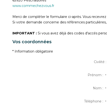
63920
Peschadoires
www.commechezvous.fr
Merci de compléter le formulaire ci-après. Vous recevre
Si votre demande concerne des références particulières, 
IMPORTANT :
Si vous avez déjà des codes d'accés person
Vos coordonnées
* Information obligatoire
Civilité :
Prénom :
*
Nom :
*
Téléphone :
*