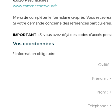
63920
Peschadoires
www.commechezvous.fr
Merci de compléter le formulaire ci-après. Vous recevre
Si votre demande concerne des références particulières, 
IMPORTANT :
Si vous avez déjà des codes d'accés person
Vos coordonnées
* Information obligatoire
Civilité :
Prénom :
*
Nom :
*
Téléphone :
*