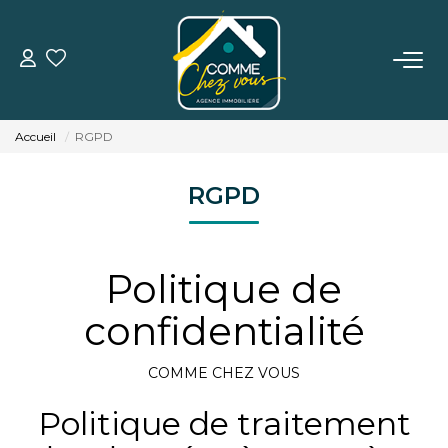
VENTE
Accueil
RGPD
LOCATION
RGPD
ESTIMATION
Politique de
BIENS VENDUS
confidentialité
L'AGENCE
COMME CHEZ VOUS
TÉMOIGNAGES
Politique de traitement