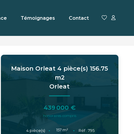
nce
Témoignages
Contact
Maison Orleat 4 pièce(s) 156.75
m2
Orleat
439 000 €
honoraires compris
157
m²
4
pièce(s)
Réf :
795