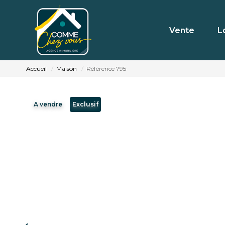
Vente
L
Accueil
Maison
Référence 795
A vendre
Exclusif