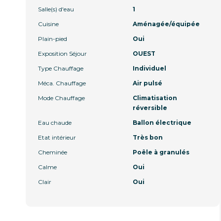
Salle(s) d'eau
1
Cuisine
Aménagée/équipée
Plain-pied
Oui
Exposition Séjour
OUEST
Type Chauffage
Individuel
Méca. Chauffage
Air pulsé
Mode Chauffage
Climatisation
réversible
Eau chaude
Ballon électrique
Etat intérieur
Très bon
Cheminée
Poêle à granulés
Calme
Oui
Clair
Oui