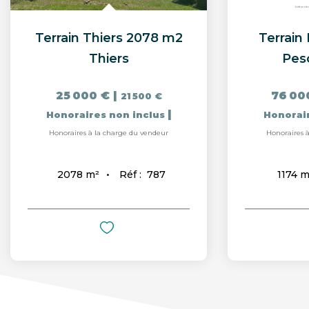
Terrain Thiers 2078 m2
Terrain
Thiers
Pes
25 000 €
|
76 00
21 500 €
|
Honoraires non inclus
Honorai
Honoraires à la charge du vendeur
Honoraires 
Réf :
787
2078
m²
1174
m