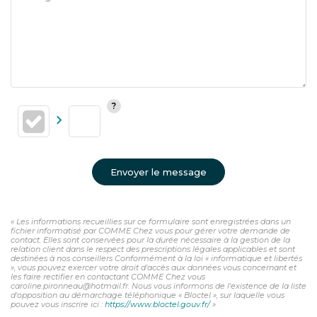
Envoyer le message
« Les informations recueillies sur ce formulaire sont enregistrées dans un
fichier informatisé par COMME Chez vous pour gérer votre demande de
contact. Elles sont conservées pour la durée nécessaire à la gestion de la
relation client dans le respect des prescriptions légales applicables et sont
destinées à nos conseillers Conformément à la loi « informatique et libertés
», vous pouvez exercer votre droit d'accès aux données vous concernant et
les faire rectifier en contactant COMME Chez vous
caroline.pironneau@hotmail.fr. Nous vous informons de l'existence de la liste
d'opposition au démarchage téléphonique « Bloctel », sur laquelle vous
pouvez vous inscrire ici :
https://www.bloctel.gouv.fr/
»