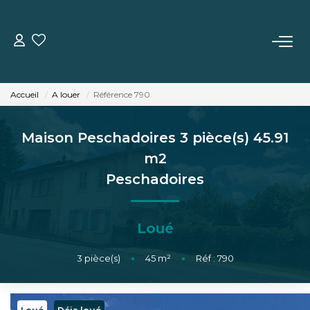
VENTE
Accueil
A louer
Référence 790
LOCATION
Maison Peschadoires 3 pièce(s) 45.91
ESTIMATION
m2
Peschadoires
BIENS VENDUS
Loué
L'AGENCE
3
pièce(s)
•
45
m²
•
Réf : 790
TÉMOIGNAGES