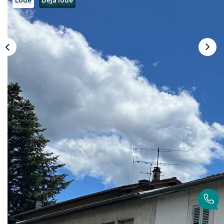
Loué
Déja loué
CONTACT
Description
Réf : 790
Maison en location entièrement rénovée sur le
secteur de Peschadoires.