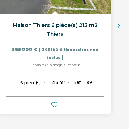
Maison Thiers 6 pièce(s) 213 m2
Thiers
365 000 €
|
343 100 €
Honoraires non
|
inclus
Honoraires à la charge du vendeur
213
m²
Réf :
199
6
pièce(s)