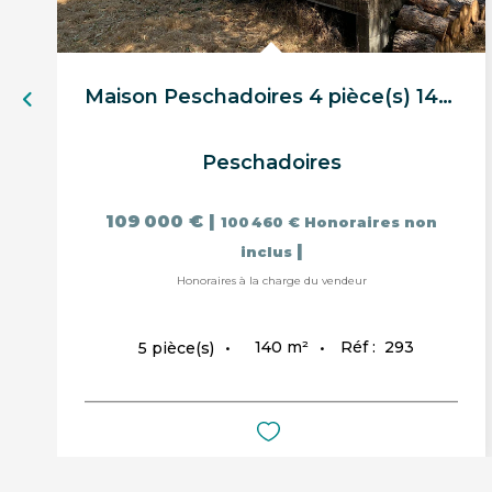
Maison Peschadoires 4 pièce(s) 140 m2
Peschadoires
109 000 €
|
100 460 €
Honoraires non
|
inclus
Honoraires à la charge du vendeur
140
m²
Réf :
293
5
pièce(s)