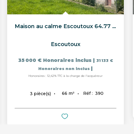
Maison au calme Escoutoux 64.77 m2
Escoutoux
35 000 €
Honoraires inclus
|
31 133 €
|
Honoraires non inclus
Honoraires : 12,42% TTC à la charge de l'acquéreur
66
m²
Réf :
390
3
pièce(s)