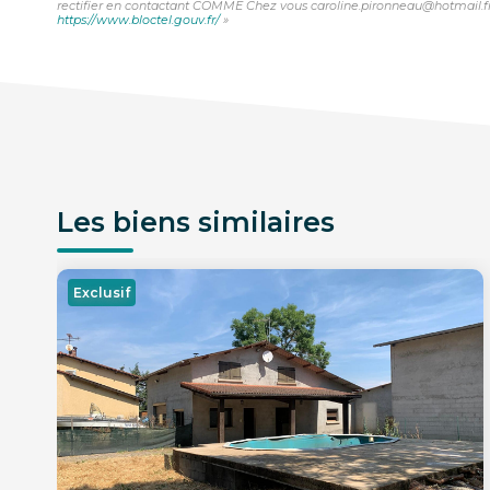
rectifier en contactant COMME Chez vous caroline.pironneau@hotmail.fr. N
https://www.bloctel.gouv.fr/
»
Les biens similaires
Exclusif