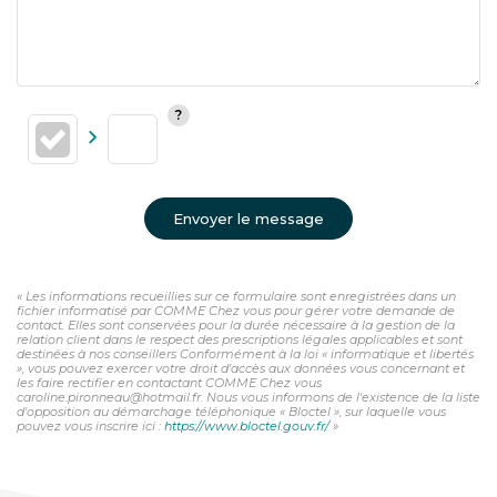
Envoyer le message
« Les informations recueillies sur ce formulaire sont enregistrées dans un
fichier informatisé par COMME Chez vous pour gérer votre demande de
contact. Elles sont conservées pour la durée nécessaire à la gestion de la
relation client dans le respect des prescriptions légales applicables et sont
destinées à nos conseillers Conformément à la loi « informatique et libertés
», vous pouvez exercer votre droit d'accès aux données vous concernant et
les faire rectifier en contactant COMME Chez vous
caroline.pironneau@hotmail.fr. Nous vous informons de l'existence de la liste
d'opposition au démarchage téléphonique « Bloctel », sur laquelle vous
pouvez vous inscrire ici :
https://www.bloctel.gouv.fr/
»