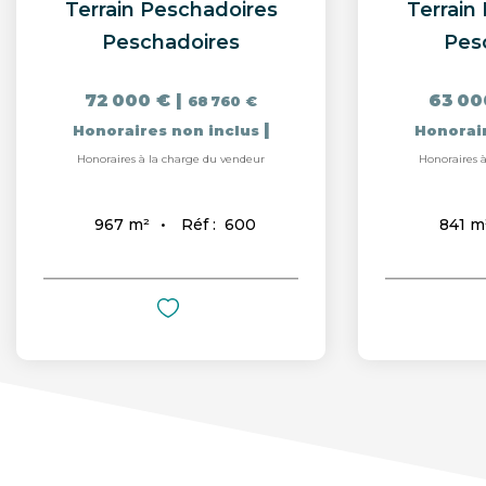
Terrain Peschadoires
Terrain
Peschadoires
Pes
72 000 €
|
63 00
68 760 €
|
Honoraires non inclus
Honorai
Honoraires à la charge du vendeur
Honoraires 
Réf :
600
967
m²
841
m