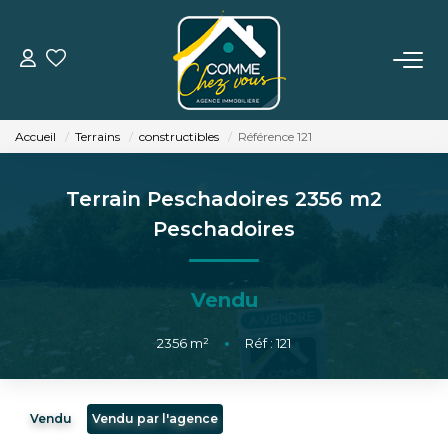
VENTE
Accueil
Terrains
constructibles
Référence 121
LOCATION
Terrain Peschadoires 2356 m2
ESTIMATION
Peschadoires
BIENS VENDUS
Vendu
L'AGENCE
2356
m²
•
Réf : 121
TÉMOIGNAGES
Vendu
Vendu par l'agence