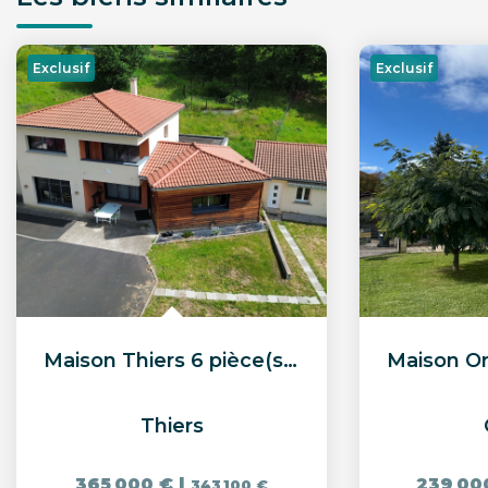
Exclusif
Exclusif
Maison Thiers 6 pièce(s) 213 m2
Thiers
365 000 €
|
239 00
343 100 €