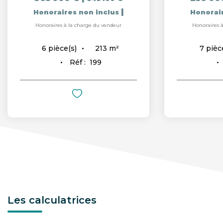
|
Honoraires non inclus
Honorai
Honoraires à la charge du vendeur
Honoraires 
213
m²
6
pièce(s)
7
pièc
Réf :
199
Les calculatrices