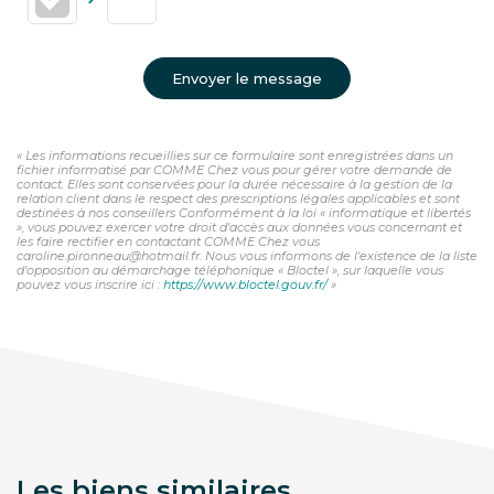
Envoyer le message
« Les informations recueillies sur ce formulaire sont enregistrées dans un
fichier informatisé par COMME Chez vous pour gérer votre demande de
contact. Elles sont conservées pour la durée nécessaire à la gestion de la
relation client dans le respect des prescriptions légales applicables et sont
destinées à nos conseillers Conformément à la loi « informatique et libertés
», vous pouvez exercer votre droit d'accès aux données vous concernant et
les faire rectifier en contactant COMME Chez vous
caroline.pironneau@hotmail.fr. Nous vous informons de l'existence de la liste
d'opposition au démarchage téléphonique « Bloctel », sur laquelle vous
pouvez vous inscrire ici :
https://www.bloctel.gouv.fr/
»
Les biens similaires