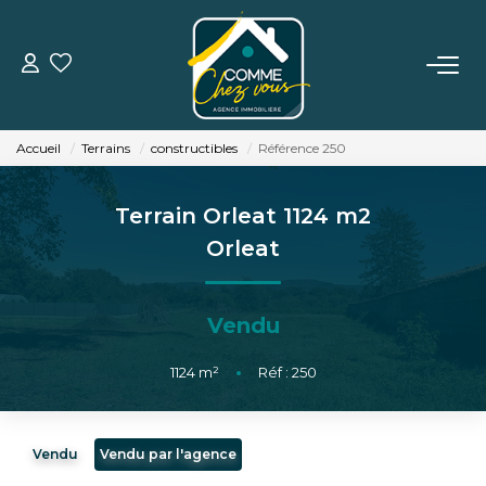
VENTE
Accueil
Terrains
constructibles
Référence 250
LOCATION
Terrain Orleat 1124 m2
ESTIMATION
Orleat
BIENS VENDUS
Vendu
L'AGENCE
1124
m²
•
Réf : 250
TÉMOIGNAGES
Vendu
Vendu par l'agence