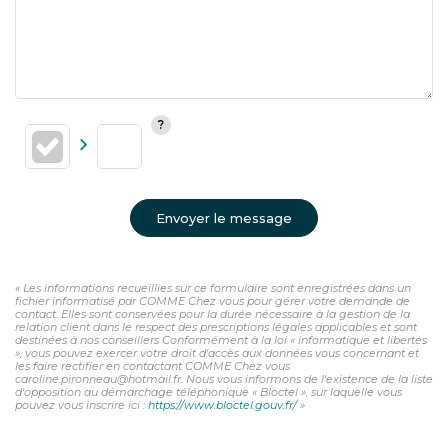
Envoyer le message
« Les informations recueillies sur ce formulaire sont enregistrées dans un
fichier informatisé par COMME Chez vous pour gérer votre demande de
contact. Elles sont conservées pour la durée nécessaire à la gestion de la
relation client dans le respect des prescriptions légales applicables et sont
destinées à nos conseillers Conformément à la loi « informatique et libertés
», vous pouvez exercer votre droit d'accès aux données vous concernant et
les faire rectifier en contactant COMME Chez vous
caroline.pironneau@hotmail.fr. Nous vous informons de l'existence de la liste
d'opposition au démarchage téléphonique « Bloctel », sur laquelle vous
pouvez vous inscrire ici :
https://www.bloctel.gouv.fr/
»