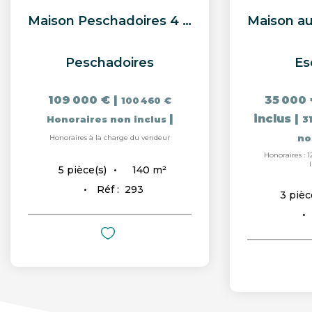
Maison Peschadoires 4 pièce(s) 140 m2
Peschadoires
Es
109 000 €
|
35 000 
100 460 €
|
inclus
|
Honoraires non inclus
31
Honoraires à la charge du vendeur
no
Honoraires : 1
140
m²
5
pièce(s)
Réf :
293
3
pièc