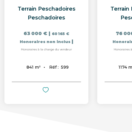
Terrain Peschadoires
Terrain
Peschadoires
Pes
63 000 €
|
76 00
60 165 €
|
Honoraires non inclus
Honorai
Honoraires à la charge du vendeur
Honoraires 
Réf :
599
841
m²
1174
m