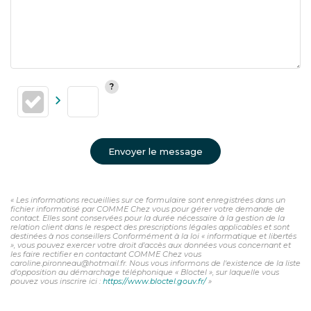
Envoyer le message
« Les informations recueillies sur ce formulaire sont enregistrées dans un
fichier informatisé par COMME Chez vous pour gérer votre demande de
contact. Elles sont conservées pour la durée nécessaire à la gestion de la
relation client dans le respect des prescriptions légales applicables et sont
destinées à nos conseillers Conformément à la loi « informatique et libertés
», vous pouvez exercer votre droit d'accès aux données vous concernant et
les faire rectifier en contactant COMME Chez vous
caroline.pironneau@hotmail.fr. Nous vous informons de l'existence de la liste
d'opposition au démarchage téléphonique « Bloctel », sur laquelle vous
pouvez vous inscrire ici :
https://www.bloctel.gouv.fr/
»