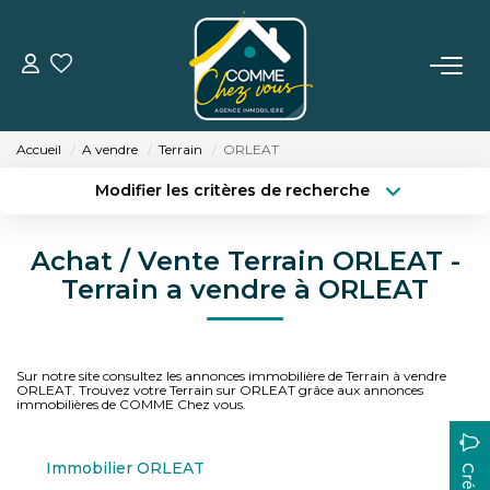
VENTE
Accueil
A vendre
Terrain
ORLEAT
LOCATION
Modifier les critères de recherche
Localisation
Type de transaction
Surface min
ESTIMATION
Achat / Vente Terrain ORLEAT -
Type de bien
Terrain a vendre à ORLEAT
Budget max
Plus de critères
BIENS VENDUS
Créer une alerte
L'AGENCE
Sur notre site consultez les annonces immobilière de Terrain à vendre
ORLEAT. Trouvez votre Terrain sur ORLEAT grâce aux annonces
immobilières de COMME Chez vous.
TÉMOIGNAGES
Immobilier ORLEAT