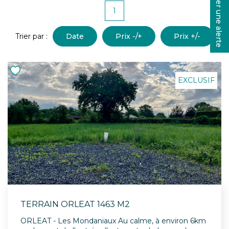
Créer une alerte
CONTACT
1
Trier par :
Date
Prix -/+
Prix +/-
EXCLUSIF
TERRAIN ORLEAT 1463 M2
ORLEAT - Les Mondaniaux Au calme, à environ 6km