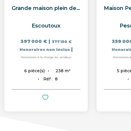
Grande maison plein de charme - campagne Escoutoux
Escoutoux
Pes
397 000 €
|
359 00
377 150 €
|
Honoraires non inclus
Honorai
Honoraires à la charge du vendeur
Honoraires 
238
m²
6
pièce(s)
5
pièce
Réf :
8