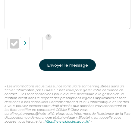
Envoyer le message
« Les informations recueillies sur ce formulaire sont enregistrées dans un
fichier informatisé par COMME Chez vous pour gérer votre demande de
contact. Elles sont conservées pour la durée nécessaire à la gestion de la
relation client dans le respect des prescriptions légales applicables et sont
destinées à nos conseillers Conformément à la loi « informatique et libertés
», vous pouvez exercer votre droit d'accès aux données vous concernant et
les faire rectifier en contactant COMME Chez vous
caroline.pironneau@hotmail.fr. Nous vous informons de l'existence de la liste
d'opposition au démarchage téléphonique « Bloctel », sur laquelle vous
pouvez vous inscrire ici :
https://www.bloctel.gouv.fr/
»