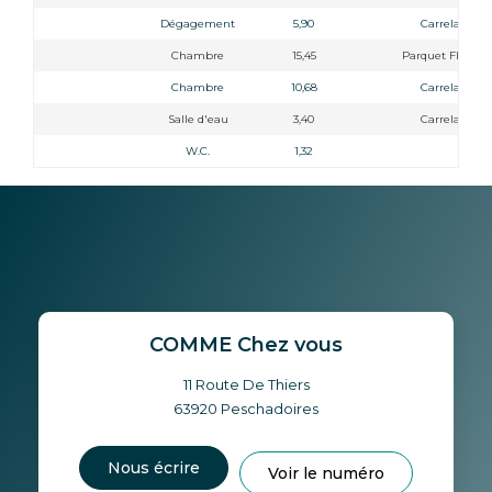
Dégagement
5,90
Carrelage
Chambre
15,45
Parquet Flottan
Chambre
10,68
Carrelage
Salle d'eau
3,40
Carrelage
W.C.
1,32
COMME Chez vous
11 Route De Thiers
63920
Peschadoires
Nous écrire
Voir le numéro