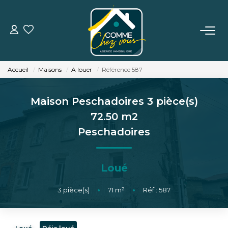
VENTE
Accueil
Maisons
A louer
Référence 587
LOCATION
Maison Peschadoires 3 pièce(s)
ESTIMATION
72.50 m2
Peschadoires
BIENS VENDUS
Loué
L'AGENCE
3
pièce(s)
•
71
m²
•
Réf : 587
TÉMOIGNAGES