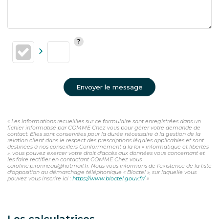
Envoyer le message
« Les informations recueillies sur ce formulaire sont enregistrées dans un
fichier informatisé par COMME Chez vous pour gérer votre demande de
contact. Elles sont conservées pour la durée nécessaire à la gestion de la
relation client dans le respect des prescriptions légales applicables et sont
destinées à nos conseillers Conformément à la loi « informatique et libertés
», vous pouvez exercer votre droit d'accès aux données vous concernant et
les faire rectifier en contactant COMME Chez vous
caroline.pironneau@hotmail.fr. Nous vous informons de l'existence de la liste
d'opposition au démarchage téléphonique « Bloctel », sur laquelle vous
pouvez vous inscrire ici :
https://www.bloctel.gouv.fr/
»
Les calculatrices