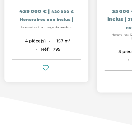
439 000 €
|
35 000 
420 000 €
|
inclus
|
Honoraires non inclus
31
Honoraires à la charge du vendeur
no
Honoraires : 1
157
m²
4
pièce(s)
Réf :
795
3
pièc