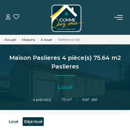
VENTE
Accueil
Maisons
A louer
Référence 661
LOCATION
Maison Paslieres 4 pièce(s) 75.64 m2
ESTIMATION
Paslieres
BIENS VENDUS
Loué
L'AGENCE
4
pièce(s)
•
75
m²
•
Réf : 661
TÉMOIGNAGES
Loué
Déja loué