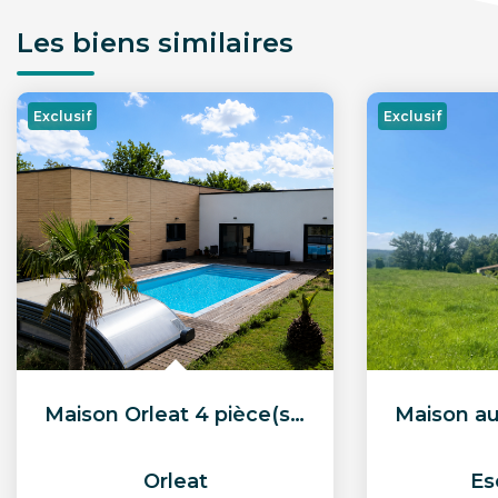
Les biens similaires
Exclusif
Exclusif
Maison Orleat 4 pièce(s) 156.75 m2
Orleat
Es