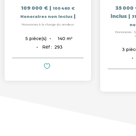
109 000 €
|
35 000 
100 460 €
|
inclus
|
Honoraires non inclus
31
Honoraires à la charge du vendeur
no
Honoraires : 1
140
m²
5
pièce(s)
Réf :
293
3
pièc