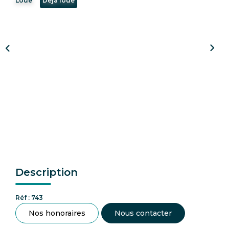
Loué
Déja loué
CONTACT
Description
Réf : 743
Nos honoraires
Nous contacter