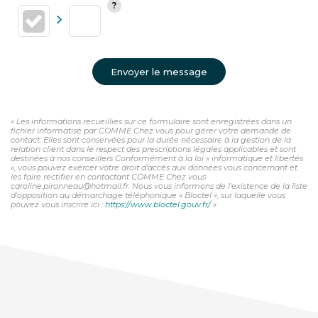
Envoyer le message
« Les informations recueillies sur ce formulaire sont enregistrées dans un
fichier informatisé par COMME Chez vous pour gérer votre demande de
contact. Elles sont conservées pour la durée nécessaire à la gestion de la
relation client dans le respect des prescriptions légales applicables et sont
destinées à nos conseillers Conformément à la loi « informatique et libertés
», vous pouvez exercer votre droit d'accès aux données vous concernant et
les faire rectifier en contactant COMME Chez vous
caroline.pironneau@hotmail.fr. Nous vous informons de l'existence de la liste
d'opposition au démarchage téléphonique « Bloctel », sur laquelle vous
pouvez vous inscrire ici :
https://www.bloctel.gouv.fr/
»