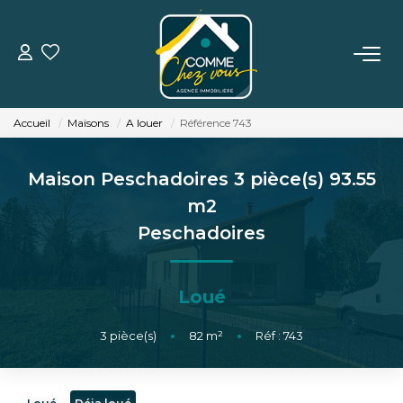
VENTE
Accueil
Maisons
A louer
Référence 743
LOCATION
Maison Peschadoires 3 pièce(s) 93.55
ESTIMATION
m2
Peschadoires
BIENS VENDUS
Loué
L'AGENCE
3
pièce(s)
•
82
m²
•
Réf : 743
TÉMOIGNAGES