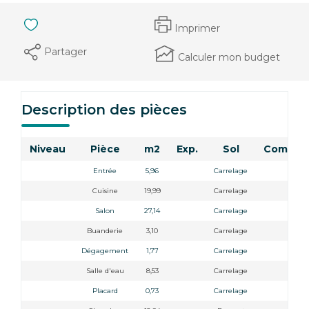
Imprimer
Partager
Calculer mon budget
Description des pièces
Niveau
Pièce
m2
Exp.
Sol
Commen
Entrée
5,96
Carrelage
Cuisine
19,99
Carrelage
Salon
27,14
Carrelage
Buanderie
3,10
Carrelage
Dégagement
1,77
Carrelage
Salle d'eau
8,53
Carrelage
Placard
0,73
Carrelage