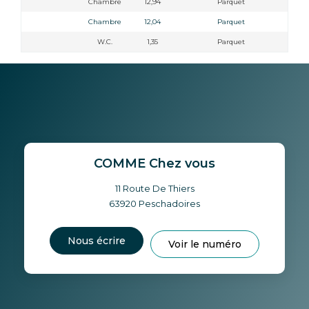
Chambre
12,94
Parquet
Chambre
12,04
Parquet
W.C.
1,35
Parquet
COMME Chez vous
11 Route De Thiers
63920
Peschadoires
Nous écrire
Voir le numéro