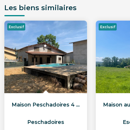
Les biens similaires
Exclusif
Exclusif
Maison Peschadoires 4 pièce(s) 140 m2
Peschadoires
Es