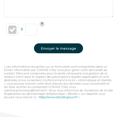
Envoyer le message
« Les informations recueillies sur ce formulaire sont enregistrées dans un
fichier informatisé par COMME Chez vous pour gérer votre demande de
contact. Elles sont conservées pour la durée nécessaire à la gestion de la
relation client dans le respect des prescriptions légales applicables et sont
destinées à nos conseillers Conformément à la loi « informatique et libertés
», vous pouvez exercer votre droit d'accès aux données vous concernant et
les faire rectifier en contactant COMME Chez vous
caroline.pironneau@hotmail.fr. Nous vous informons de l'existence de la liste
d'opposition au démarchage téléphonique « Bloctel », sur laquelle vous
pouvez vous inscrire ici :
https://www.bloctel.gouv.fr/
»