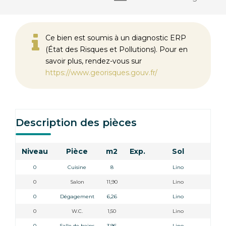
Ce bien est soumis à un diagnostic ERP
(État des Risques et Pollutions). Pour en
savoir plus, rendez-vous sur
https://www.georisques.gouv.fr/
Description des pièces
Niveau
Pièce
m2
Exp.
Sol
Com
0
Cuisine
8
Lino
0
Salon
11,90
Lino
0
Dégagement
6,26
Lino
0
W.C.
1,50
Lino
0
Salle de bains
3,96
Lino