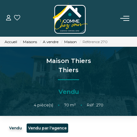
VENTE
Accueil
Maisons
A vendre
Maison
Référence 270
LOCATION
Maison Thiers
ESTIMATION
Thiers
BIENS VENDUS
Vendu
L'AGENCE
4
pièce(s)
•
70
m²
•
Réf : 270
TÉMOIGNAGES
Vendu
Vendu par l'agence