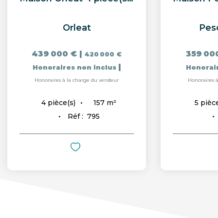
Orleat
Pes
439 000 €
|
359 00
420 000 €
|
Honoraires non inclus
Honorai
Honoraires à la charge du vendeur
Honoraires 
157
m²
4
pièce(s)
5
pièce
Réf :
795