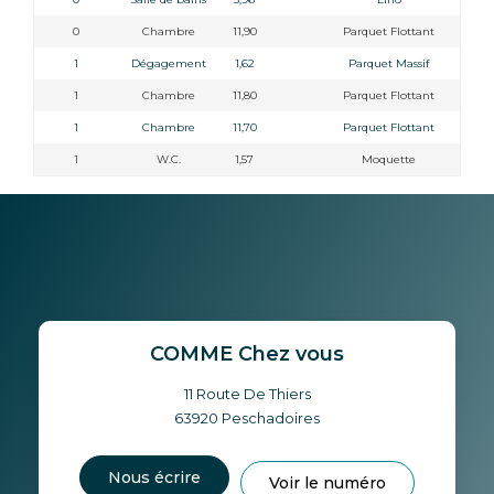
0
Chambre
11,90
Parquet Flottant
1
Dégagement
1,62
Parquet Massif
1
Chambre
11,80
Parquet Flottant
1
Chambre
11,70
Parquet Flottant
1
W.C.
1,57
Moquette
COMME Chez vous
11 Route De Thiers
63920
Peschadoires
Nous écrire
Voir le numéro