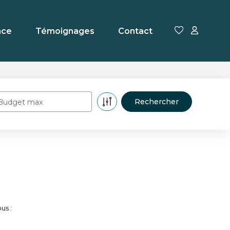
nce
Témoignages
Contact
Budget max
us :