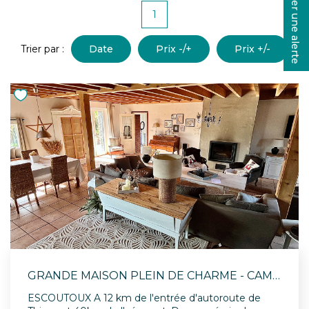
Créer une alerte
CONTACT
1
Trier par :
Date
Prix -/+
Prix +/-
GRANDE MAISON PLEIN DE CHARME - CAMPAGNE ESCOUTOUX
ESCOUTOUX A 12 km de l'entrée d'autoroute de