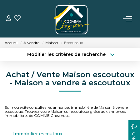
VENTE
Accueil
A vendre
Maison
Escoutoux
LOCATION
Modifier les critères de recherche
Type de transaction
Localisation
Acheter
Localisation
ESTIMATION
Achat / Vente Maison escoutoux
Type de bien
Surface min
Sélectionnez...
- Maison a vendre à escoutoux
BIENS VENDUS
Budget max
Plus de critères
L'AGENCE
Sur notre site consultez les annonces immobilière de Maison à vendre
Créer une alerte
escoutoux. Trouvez votre Maison sur escoutoux grâce aux annonces
immobilières de COMME Chez vous.
TÉMOIGNAGES
Immobilier escoutoux