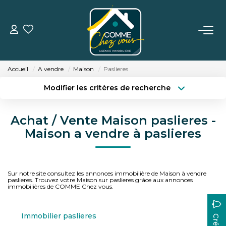
VENTE
Accueil
A vendre
Maison
Paslieres
LOCATION
Modifier les critères de recherche
Type de transaction
Localisation
Acheter
Localisation
ESTIMATION
Achat / Vente Maison paslieres -
Type de bien
Surface min
Sélectionnez...
Maison a vendre à paslieres
BIENS VENDUS
Budget max
Plus de critères
L'AGENCE
Sur notre site consultez les annonces immobilière de Maison à vendre
Créer une alerte
paslieres. Trouvez votre Maison sur paslieres grâce aux annonces
immobilières de COMME Chez vous.
TÉMOIGNAGES
Immobilier paslieres