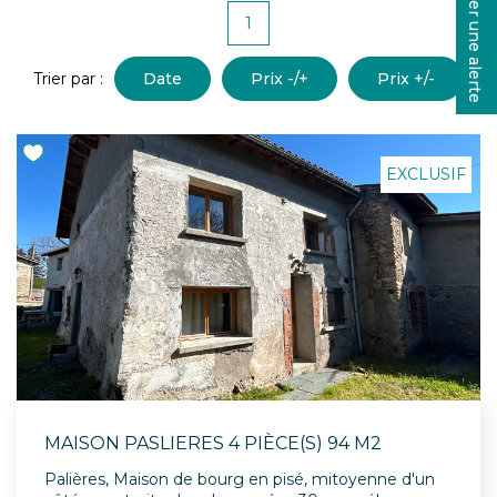
Créer une alerte
CONTACT
1
Trier par :
Date
Prix -/+
Prix +/-
EXCLUSIF
MAISON PASLIERES 4 PIÈCE(S) 94 M2
Palières, Maison de bourg en pisé, mitoyenne d'un